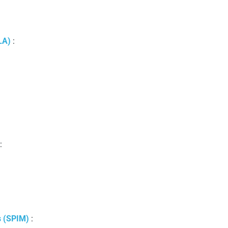
LA)
:
:
s (SPIM)
: