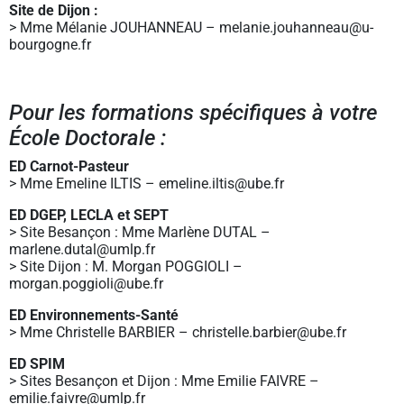
Site de Dijon :
> Mme Mélanie JOUHANNEAU – melanie.jouhanneau@u-
bourgogne.fr
Pour les formations spécifiques à votre
École Doctorale :
ED Carnot-Pasteur
> Mme Emeline ILTIS – emeline.iltis@ube.fr
ED DGEP, LECLA et SEPT
> Site Besançon : Mme Marlène DUTAL –
marlene.dutal@umlp.fr
> Site Dijon : M. Morgan POGGIOLI –
morgan.poggioli@ube.fr
ED Environnements-Santé
> Mme Christelle BARBIER –
christelle.barbier@ube.fr
ED SPIM
> Sites Besançon et Dijon : Mme Emilie FAIVRE –
emilie.faivre@umlp.fr