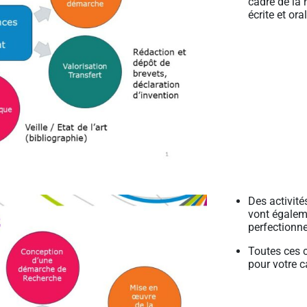
cadre de la
écrite et ora
Des activit
vont égaleme
perfectionn
Toutes ces 
pour votre c