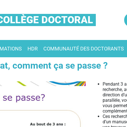
COLLÈGE DOCTORAL
MATIONS
HDR
COMMUNAUTÉ DES DOCTORANTS
rat, comment ça se passe ?
Pendant 3 an
recherche, a
direction d’
parallèle, v
vous permet
complément
Ces recherc
d’un manuscr