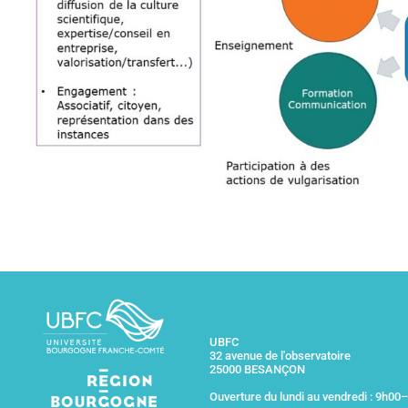
UBFC
32 avenue de l'observatoire
25000 BESANÇON
Ouverture du lundi au vendredi : 9h00