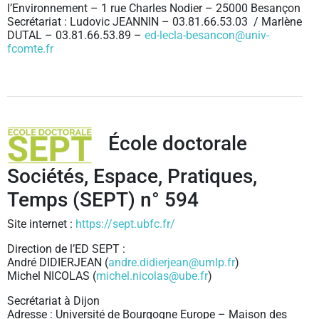
l’Environnement – 1 rue Charles Nodier – 25000 Besançon
Secrétariat : Ludovic JEANNIN – 03.81.66.53.03 / Marlène
DUTAL – 03.81.66.53.89 –
ed-lecla-besancon@univ-
fcomte.fr
École doctorale
Sociétés, Espace, Pratiques,
Temps (SEPT) n° 594
Site internet :
https://sept.ubfc.fr/
Direction de l’ED SEPT :
André DIDIERJEAN (
andre.didierjean@umlp.fr
)
Michel NICOLAS (
michel.nicolas@ube.fr
)
Secrétariat à Dijon
Adresse : Université de Bourgogne Europe – Maison des