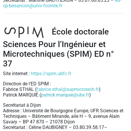
Secrétariat : Martine GAUTHERON – 03.81.66.65.23 –
ed-
cp-besancon@univ-fcomte.fr
École doctorale
Sciences Pour l’Ingénieur et
Microtechniques (SPIM) ED n°
37
Site internet :
https://spim.ubfc.fr
Direction de l’ED SPIM :
Fabrice STHAL (
fabrice.sthal@supmicrotech.fr
)
Patrick MARQUIÉ (
patrick.marquie
@ube.fr
)
Secrétariat à Dijon
Adresse : Université de Bourgogne Europe, UFR Sciences et
Techniques – Bâtiment Mirande, aile H – 9, avenue Alain
Savary – BP 47 870 – 21078 Dijon
Secrétariat : Céline DAUBIGNEY – 03.80.39.58.17–