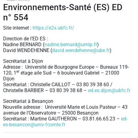
Environnements-Santé (ES) ED
n° 554
Site internet :
https://e2s.ubfc.fr/
Direction de l’ED ES :
Nadine BERNARD (
nadine.bernard@umlp.fr
)
David WENDEHENNE (
david.wendehenne@ube.fr
)
Secrétariat à Dijon
Adresse : Université de Bourgogne Europe – Bureaux 119-
er
120, 1
étage aile Sud – 6 boulevard Gabriel – 21000
Dijon
Secrétariat : Christelle CAILLOT – 03 80 39 38 60 /
Christelle BARBIER – 03 80 39 38 68 –
ed.es.dijon@ubfc.fr
Secrétariat à Besançon
Nouvelle adresse : Université Marie et Louis Pasteur – 43
avenue de l’Observatoire – 25000 Besançon
Secrétariat : Martine GAUTHERON – 03.81.66.65.23 –
ed-
es-besancon@univ-fcomte.fr